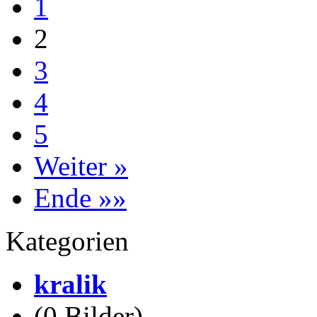
1
2
3
4
5
Weiter »
Ende »»
Kategorien
kralik
(0 Bilder)