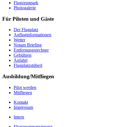
Flugzeugpark
Photogalerie
Für Piloten und Gäste
Der Flugplatz
Anfluginformationen
Wetter
Notam Briefing
Entfernungsrechner
Gebühren
Anfahrt
Flugplatzstüberl
Ausbildung/Mitfliegen
Pilot werden
Mitfliegen
Kontakt
Impressum
Intern
Flugzeugreservierung