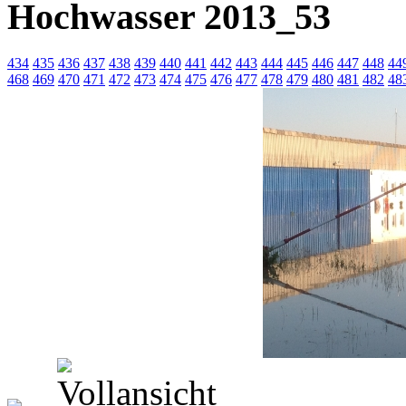
Hochwasser 2013_53
434
435
436
437
438
439
440
441
442
443
444
445
446
447
448
44
468
469
470
471
472
473
474
475
476
477
478
479
480
481
482
48