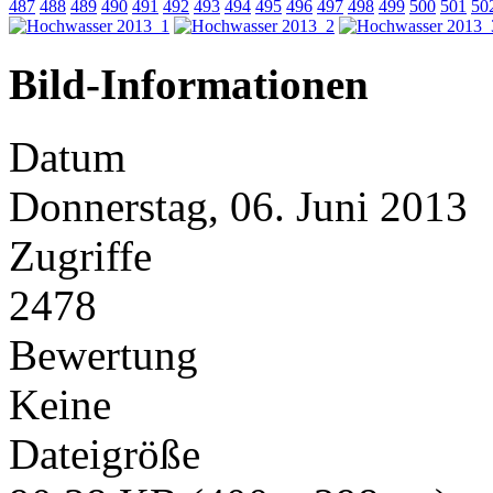
487
488
489
490
491
492
493
494
495
496
497
498
499
500
501
50
Bild-Informationen
Datum
Donnerstag, 06. Juni 2013
Zugriffe
2478
Bewertung
Keine
Dateigröße