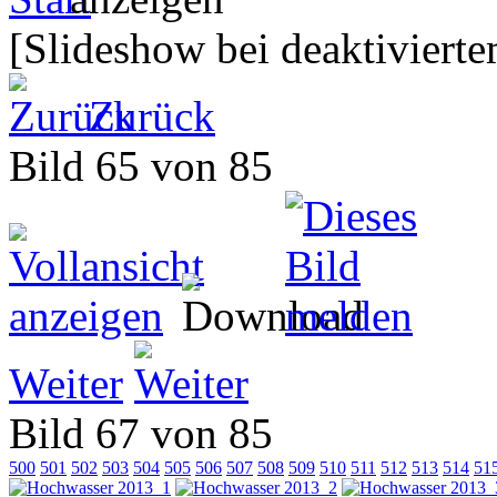
[Slideshow bei deaktivierte
Zurück
Bild 65 von 85
Weiter
Bild 67 von 85
500
501
502
503
504
505
506
507
508
509
510
511
512
513
514
51