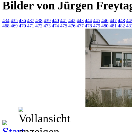
Bilder von Jürgen Freyta
434
435
436
437
438
439
440
441
442
443
444
445
446
447
448
44
468
469
470
471
472
473
474
475
476
477
478
479
480
481
482
48